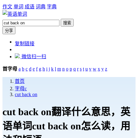
作文
单词
成语
词典
字典
搜索
分享
https://dict.zw6.cn/word/cut-
复制链接
back-
on
微信扫一扫
首字母
a
b
c
d
e
f
g
h
i
j
k
l
m
n
o
p
q
r
s
t
u
v
w
x
y
z
首页
字母c
cut back on
cut back on翻译什么意思，英
语单词cut back on怎么读，用