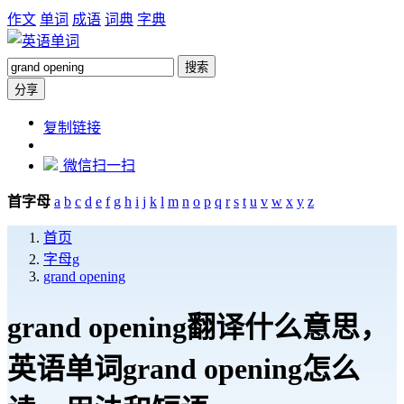
作文
单词
成语
词典
字典
搜索
分享
https://dict.zw6.cn/word/grand-
复制链接
opening
微信扫一扫
首字母
a
b
c
d
e
f
g
h
i
j
k
l
m
n
o
p
q
r
s
t
u
v
w
x
y
z
首页
字母g
grand opening
grand opening翻译什么意思，
英语单词grand opening怎么