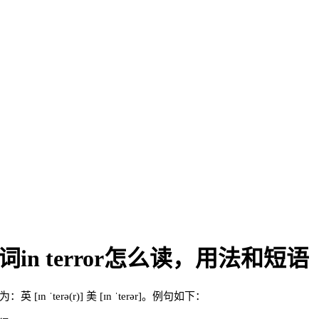
词in terror怎么读，用法和短语
 ˈterə(r)] 美 [ɪn ˈterər]。例句如下：