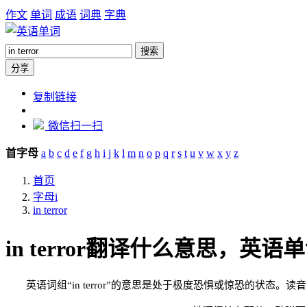
作文
单词
成语
词典
字典
搜索
分享
https://dict.zw6.cn/word/in-
复制链接
terror
微信扫一扫
首字母
a
b
c
d
e
f
g
h
i
j
k
l
m
n
o
p
q
r
s
t
u
v
w
x
y
z
首页
字母i
in terror
in terror翻译什么意思，英语单
英语词组“in terror”的意思是处于极度恐惧或惊恐的状态。读音为：英 [ɪn