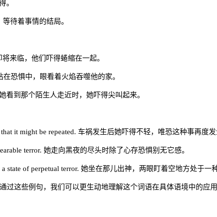
弹不得。
 他吓得坐在那儿，等待着事情的结局。
 storm. 暴风雨即将来临，他们吓得蜷缩在一起。
e his home. 他站在恐惧中，眼看着火焰吞噬他的家。
r approaching. 当她看到那个陌生人走近时，她吓得尖叫起来。
ror, imagining that it might be repeated. 车祸发生后她吓得不轻，唯恐这种事再
ing but an unbearable terror. 她走向黑夜的尽头时除了心存恐惧别无它感。
ing into space in a state of perpetual terror. 她坐在那儿出神，两眼盯
的状态，通过这些例句，我们可以更生动地理解这个词语在具体语境中的应