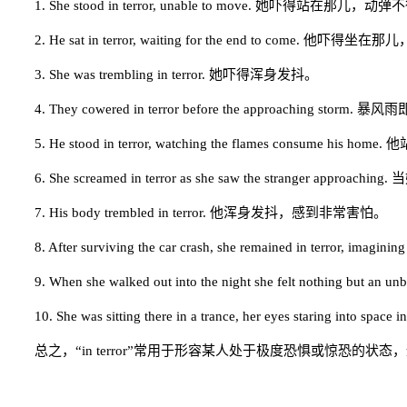
1. She stood in terror, unable to move. 她吓得站在那儿，动
2. He sat in terror, waiting for the end to come.
3. She was trembling in terror. 她吓得浑身发抖。
4. They cowered in terror before the approaching
5. He stood in terror, watching the flames consum
6. She screamed in terror as she saw the strange
7. His body trembled in terror. 他浑身发抖，感到非常害怕。
8. After surviving the car crash, she remained in ter
9. When she walked out into the night she felt noth
10. She was sitting there in a trance, her eyes star
总之，“in terror”常用于形容某人处于极度恐惧或惊恐