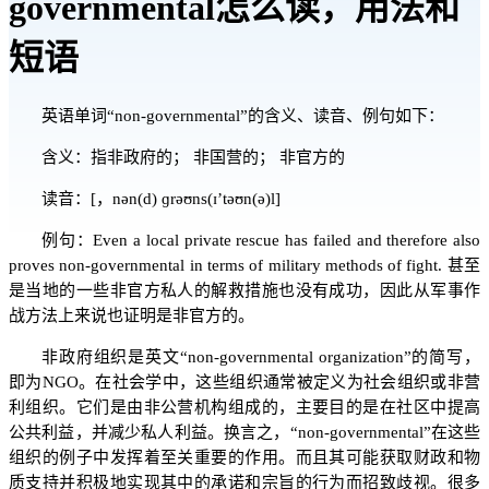
governmental怎么读，用法和
短语
英语单词“non-governmental”的含义、读音、例句如下：
含义：指非政府的； 非国营的； 非官方的
读音：[，nən(d) ɡrəʊns(ɪ’təʊn(ə)l]
例句：Even a local private rescue has failed and therefore also
proves non-governmental in terms of military methods of fight. 甚至
是当地的一些非官方私人的解救措施也没有成功，因此从军事作
战方法上来说也证明是非官方的。
非政府组织是英文“non-governmental organization”的简写，
即为NGO。在社会学中，这些组织通常被定义为社会组织或非营
利组织。它们是由非公营机构组成的，主要目的是在社区中提高
公共利益，并减少私人利益。换言之，“non-governmental”在这些
组织的例子中发挥着至关重要的作用。而且其可能获取财政和物
质支持并积极地实现其中的承诺和宗旨的行为而招致歧视。很多