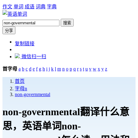
作文
单词
成语
词典
字典
搜索
分享
https://dict.zw6.cn/word/non-
复制链接
governmental
微信扫一扫
首字母
a
b
c
d
e
f
g
h
i
j
k
l
m
n
o
p
q
r
s
t
u
v
w
x
y
z
首页
字母n
non-governmental
non-governmental翻译什么意
思，英语单词non-