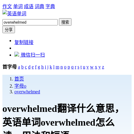
作文
单词
成语
词典
字典
搜索
分享
https://dict.zw6.cn/word/overwhelmed
复制链接
微信扫一扫
首字母
a
b
c
d
e
f
g
h
i
j
k
l
m
n
o
p
q
r
s
t
u
v
w
x
y
z
首页
字母o
overwhelmed
overwhelmed翻译什么意思，
英语单词overwhelmed怎么